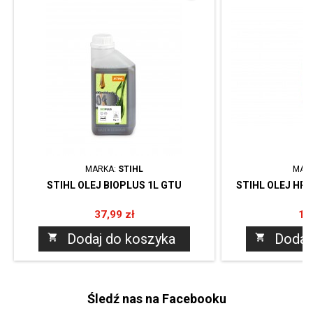
MARKA:
STIHL
MAR
STIHL OLEJ BIOPLUS 1L GTU
STIHL OLEJ HP
Cena
Ce
37,99 zł
10
Dodaj do koszyka
Dodaj


Śledź nas na Facebooku