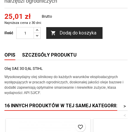
narzędzi ogrodniczych
25,01 zł
Brutto
Najniższa cena z 30 dni:
Dodaj do koszyka

Ilość
OPIS
SZCZEGÓŁY PRODUKTU
Olej SAE 30 0,6L STIHL
Wysokowydajny olej silnikowy do każdych warunków eksploatacyjnych
występujących w pracach ogrodniczych, doskonałej jakości oleje bazowe i
dodatki zapewniają optymalne smarowanie i niewielkie zużycie, klasa
wydajności: API SJ/CF.
16 INNYCH PRODUKTÓW W TEJ SAMEJ KATEGORII:
>
<
favorite_border